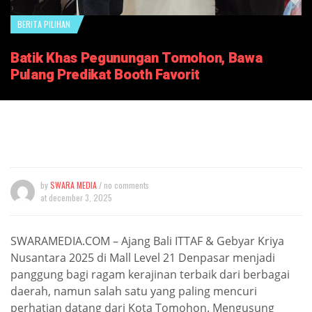
BERITA PILIHAN
Batik Khas Pegunungan Tomohon, Bawa
Pulang Predikat Booth Favorit
by
SWARA MEDIA
/ no comments
at
december 3, 2025
SWARAMEDIA.COM – Ajang Bali ITTAF & Gebyar Kriya
Nusantara 2025 di Mall Level 21 Denpasar menjadi
panggung bagi ragam kerajinan terbaik dari berbagai
daerah, namun salah satu yang paling mencuri
perhatian datang dari Kota Tomohon. Mengusung