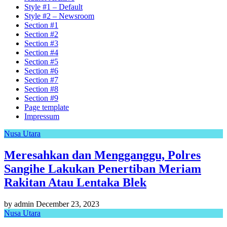
Style #1 – Default
Style #2 – Newsroom
Section #1
Section #2
Section #3
Section #4
Section #5
Section #6
Section #7
Section #8
Section #9
Page template
Impressum
Nusa Utara
Meresahkan dan Mengganggu, Polres
Sangihe Lakukan Penertiban Meriam
Rakitan Atau Lentaka Blek
by admin
December 23, 2023
Nusa Utara