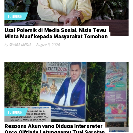
TOMOHON
Usai Polemik di Media Sosial, Nisia Tewu
Minta Maaf kepada Masyarakat Tomohon
by SWARA MEDIA
August 3, 2026
TOMOHON
Respons Akun yang Diduga Interpreter
Osco Olfriady Letunggamu Tuai Sorotan,