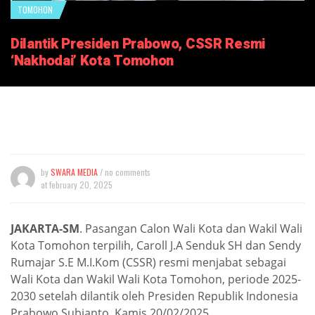
TOMOHON
Dilantik Presiden Prabowo, CSSR Resmi
‘Nakhodai’ Kota Tomohon
by
SWARA MEDIA
/ no comments
at
february 20, 2025
JAKARTA-SM
. Pasangan Calon Wali Kota dan Wakil Wali
Kota Tomohon terpilih, Caroll J.A Senduk SH dan Sendy
Rumajar S.E M.I.Kom (CSSR) resmi menjabat sebagai
Wali Kota dan Wakil Wali Kota Tomohon, periode 2025-
2030 setelah dilantik oleh Presiden Republik Indonesia
Prabowo Subianto, Kamis 20/02/2025.