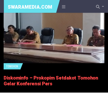
SWARAMEDIA.COM
TOMOHON
Diskominfo – Prokopim Setdakot Tomohon
Gelar Konferensi Pers