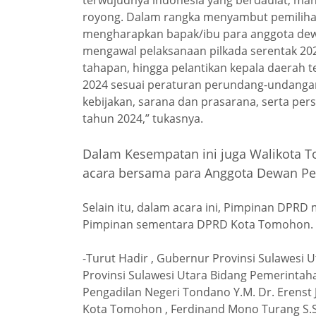
terwujudnya indonesia yang berdaulat, man
royong. Dalam rangka menyambut pemilihan
mengharapkan bapak/ibu para anggota de
mengawal pelaksanaan pilkada serentak 20
tahapan, hingga pelantikan kepala daerah te
2024 sesuai peraturan perundang-undanga
kebijakan, sarana dan prasarana, serta per
tahun 2024,” tukasnya.
Dalam Kesempatan ini juga Walikota 
acara bersama para Anggota Dewan Perw
Selain itu, dalam acara ini, Pimpinan DPR
Pimpinan sementara DPRD Kota Tomohon.
-Turut Hadir , Gubernur Provinsi Sulawesi U
Provinsi Sulawesi Utara Bidang Pemerintah
Pengadilan Negeri Tondano Y.M. Dr. Erens
Kota Tomohon , Ferdinand Mono Turang S.So