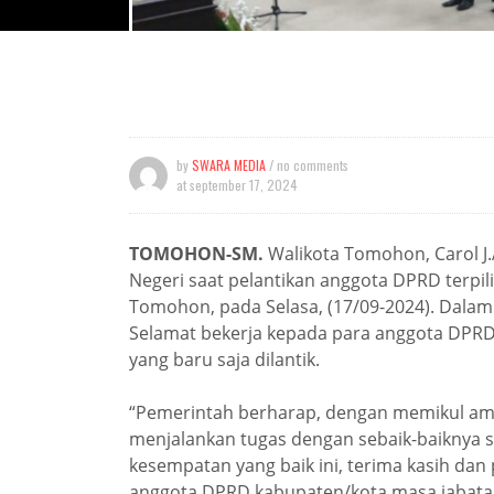
by
SWARA MEDIA
/ no comments
at
september 17, 2024
TOMOHON-SM.
Walikota Tomohon, Carol 
Negeri saat pelantikan anggota DPRD terpil
Tomohon, pada Selasa, (17/09-2024). Dala
Selamat bekerja kepada para anggota DPRD
yang baru saja dilantik.
“Pemerintah berharap, dengan memikul ama
menjalankan tugas dengan sebaik-baiknya 
kesempatan yang baik ini, terima kasih dan
anggota DPRD kabupaten/kota masa jabatan