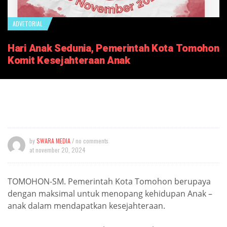
ADVETORIAL
Hari Anak Sedunia, Pemerintah Kota Tomohon
Komit Kesejahteraan Anak
by
SWARA MEDIA
/ no comments
at
november 20, 2024
TOMOHON-SM. Pemerintah Kota Tomohon berupaya
dengan maksimal untuk menopang kehidupan Anak –
anak dalam mendapatkan kesejahteraan.