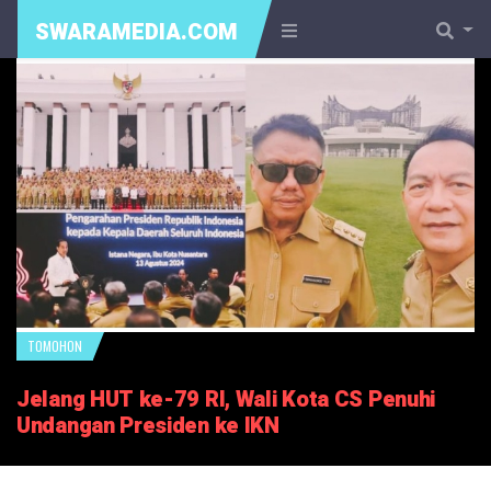
SWARAMEDIA.COM
TOMOHON
Jelang HUT ke-79 RI, Wali Kota CS Penuhi
Undangan Presiden ke IKN