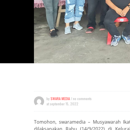
by
SWARA MEDIA
/ no comments
at
september 15, 2022
Tomohon, swaramedia – Musyawarah Ikat
dilaksanakan Rabu (14/9/2022) di Kelu