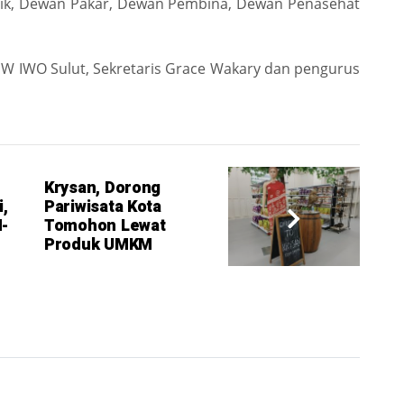
tik, Dewan Pakar, Dewan Pembina, Dewan Penasehat
 IWO Sulut, Sekretaris Grace Wakary dan pengurus
Krysan, Dorong
,
Pariwisata Kota
N-
Tomohon Lewat
Produk UMKM