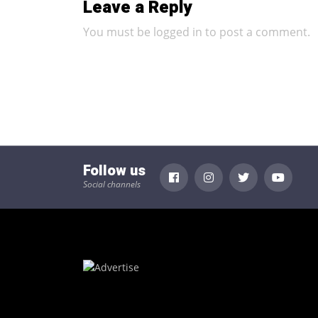
Leave a Reply
You must be
logged in
to post a comment.
Follow us
Social channels