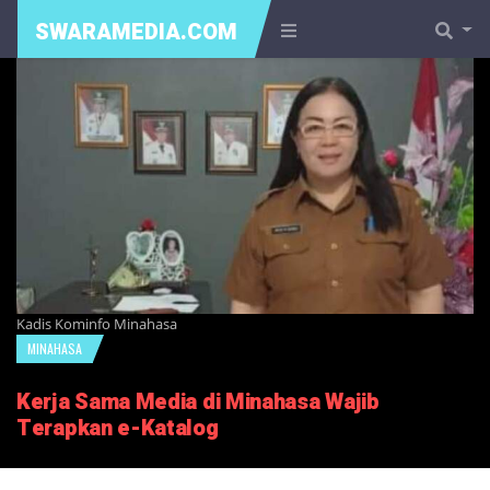
SWARAMEDIA.COM
Kadis Kominfo Minahasa
MINAHASA
Kerja Sama Media di Minahasa Wajib
Terapkan e-Katalog