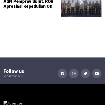
ASN Pemprov Sulut, ROR
Apresiasi Kepedulian OD
Follow us
Social channels