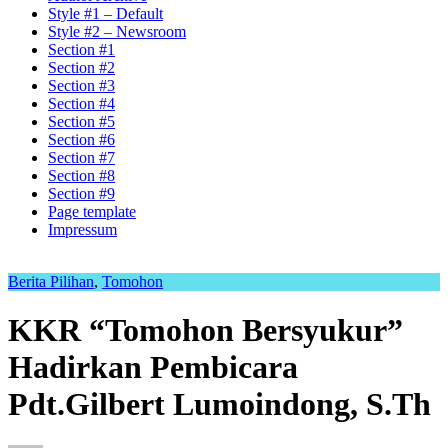
Style #1 – Default
Style #2 – Newsroom
Section #1
Section #2
Section #3
Section #4
Section #5
Section #6
Section #7
Section #8
Section #9
Page template
Impressum
Berita Pilihan
,
Tomohon
KKR “Tomohon Bersyukur”
Hadirkan Pembicara
Pdt.Gilbert Lumoindong, S.Th