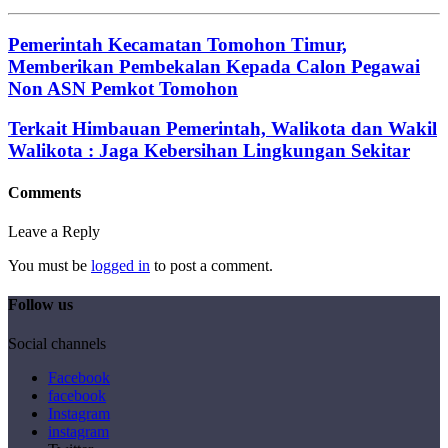
Pemerintah Kecamatan Tomohon Timur,
Memberikan Pembekalan Kepada Calon Pegawai
Non ASN Pemkot Tomohon
Terkait Himbauan Pemerintah, Walikota dan Wakil
Walikota : Jaga Kebersihan Lingkungan Sekitar
Comments
Leave a Reply
You must be
logged in
to post a comment.
Follow us
Social channels
Facebook
facebook
Instagram
instagram