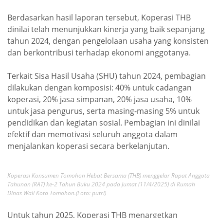
Berdasarkan hasil laporan tersebut, Koperasi THB
dinilai telah menunjukkan kinerja yang baik sepanjang
tahun 2024, dengan pengelolaan usaha yang konsisten
dan berkontribusi terhadap ekonomi anggotanya.
Terkait Sisa Hasil Usaha (SHU) tahun 2024, pembagian
dilakukan dengan komposisi: 40% untuk cadangan
koperasi, 20% jasa simpanan, 20% jasa usaha, 10%
untuk jasa pengurus, serta masing-masing 5% untuk
pendidikan dan kegiatan sosial. Pembagian ini dinilai
efektif dan memotivasi seluruh anggota dalam
menjalankan koperasi secara berkelanjutan.
Koperasi Konsumen Tomohon Hebat Bersama (THB) menggelar Rapat Anggota
Tahunan (RAT) ke-2 Tahun Buku 2024 pada Jumat (11/4/2025) di Rumah
Dinas Wali Kota Tomohon.(Foto: putri)
Untuk tahun 2025, Koperasi THB menargetkan