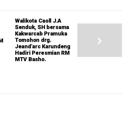
Walikota Caoll J.A
Senduk, SH bersama
Kakwarcab Pramuka
Tomohon drg.
IM
Jeand’arc Karundeng
Hadiri Peresmian RM
MTV Basho.