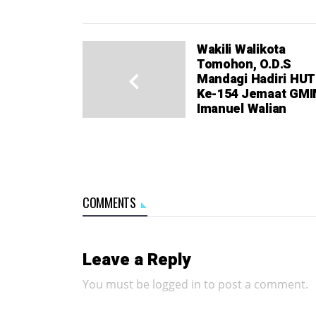
Wakili Walikota
Tomohon, O.D.S
Mandagi Hadiri HUT
Ke-154 Jemaat GM
Imanuel Walian
COMMENTS
Leave a Reply
You must be
logged in
to post a comment.