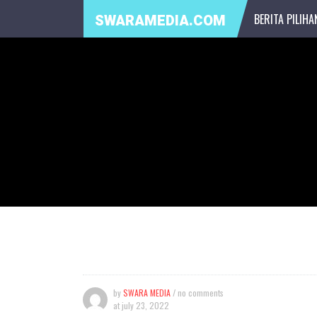
BERITA PILIHA
SWARAMEDIA.COM
by
SWARA MEDIA
/ no comments
at
july 23, 2022