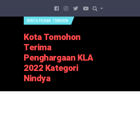
BERITA PILIHAN
,
TOMOHON
Kota Tomohon
Terima
Penghargaan KLA
2022 Kategori
Nindya