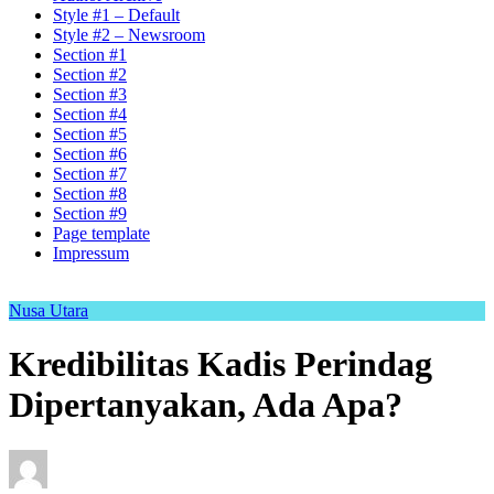
Style #1 – Default
Style #2 – Newsroom
Section #1
Section #2
Section #3
Section #4
Section #5
Section #6
Section #7
Section #8
Section #9
Page template
Impressum
Nusa Utara
Kredibilitas Kadis Perindag
Dipertanyakan, Ada Apa?