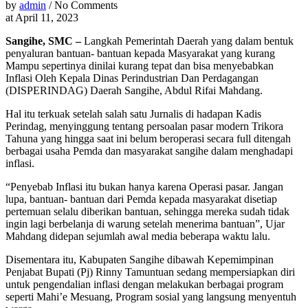
by
admin
/ No Comments
at
April 11, 2023
Sangihe, SMC –
Langkah Pemerintah Daerah yang dalam bentuk
penyaluran bantuan- bantuan kepada Masyarakat yang kurang
Mampu sepertinya dinilai kurang tepat dan bisa menyebabkan
Inflasi Oleh Kepala Dinas Perindustrian Dan Perdagangan
(DISPERINDAG) Daerah Sangihe, Abdul Rifai Mahdang.
Hal itu terkuak setelah salah satu Jurnalis di hadapan Kadis
Perindag, menyinggung tentang persoalan pasar modern Trikora
Tahuna yang hingga saat ini belum beroperasi secara full ditengah
berbagai usaha Pemda dan masyarakat sangihe dalam menghadapi
inflasi.
“Penyebab Inflasi itu bukan hanya karena Operasi pasar. Jangan
lupa, bantuan- bantuan dari Pemda kepada masyarakat disetiap
pertemuan selalu diberikan bantuan, sehingga mereka sudah tidak
ingin lagi berbelanja di warung setelah menerima bantuan”, Ujar
Mahdang didepan sejumlah awal media beberapa waktu lalu.
Disementara itu, Kabupaten Sangihe dibawah Kepemimpinan
Penjabat Bupati (Pj) Rinny Tamuntuan sedang mempersiapkan diri
untuk pengendalian inflasi dengan melakukan berbagai program
seperti Mahi’e Mesuang, Program sosial yang langsung menyentuh