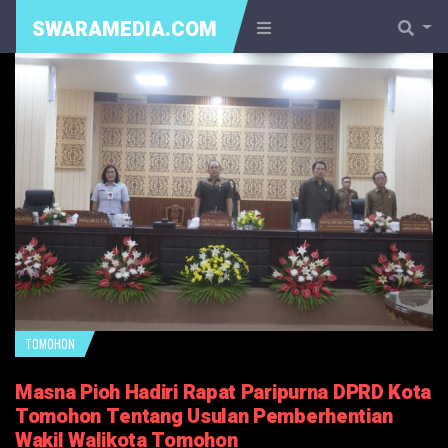
SWARAMEDIA.COM
TOMOHON
Masna Pioh Hadiri Rapat Paripurna DPRD Kota
Tomohon Tentang Usulan Pemberhentian
Wakil Walikota Tomohon