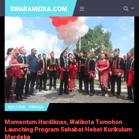
SWARAMEDIA.COM
ADVETORIAL
,
TOMOHON
Momentum Hardiknas, Walikota Tomohon
Launching Program Sahabat Hebat Kurikulum
Merdeka