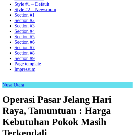
Style #1 – Default
Style #2 – Newsroom
Section #1
Section #2
Section #3
Section #4
Section #5
Section #6
Section #7
Section #8
Section #9
Page template
Impressum
Nusa Utara
Operasi Pasar Jelang Hari
Raya, Tamuntuan : Harga
Kebutuhan Pokok Masih
Terkendali