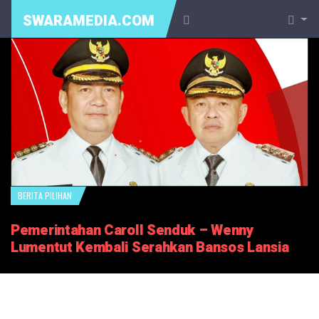
SWARAMEDIA.COM
BERITA PILIHAN
Pemerintahan Caroll Senduk – Wenny
Lumentut Kembali Serahkan Bansos Lansia