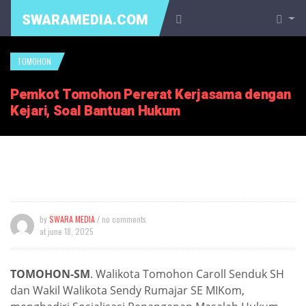
SWARAMEDIA.COM
TOMOHON
Pemkot Tomohon Pererat Kerjasama dengan
Kejari, Soal Bantuan Hukum
by
SWARA MEDIA
/ no comments
at
june 18, 2025
TOMOHON-SM
. Walikota Tomohon Caroll Senduk SH
dan Wakil Walikota Sendy Rumajar SE MIKom,