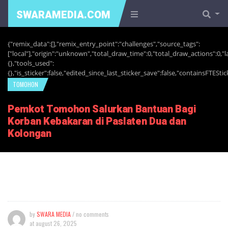
SWARAMEDIA.COM
{"remix_data":[],"remix_entry_point":"challenges","source_tags":
["local"],"origin":"unknown","total_draw_time":0,"total_draw_actions":0,
{},"tools_used":
{},"is_sticker":false,"edited_since_last_sticker_save":false,"containsFTEStic
TOMOHON
Pemkot Tomohon Salurkan Bantuan Bagi
Korban Kebakaran di Paslaten Dua dan
Kolongan
by
SWARA MEDIA
/ no comments
at
august 26, 2025