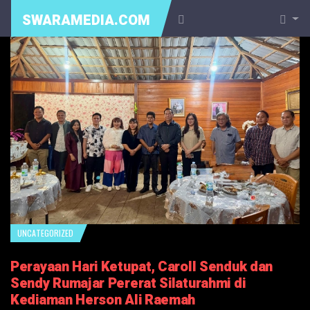
SWARAMEDIA.COM
UNCATEGORIZED
Perayaan Hari Ketupat, Caroll Senduk dan
Sendy Rumajar Pererat Silaturahmi di
Kediaman Herson Ali Raemah