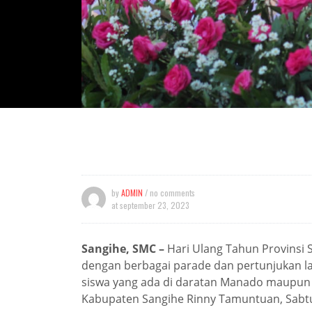
by
ADMIN
/ no comments
at
september 23, 2023
Sangihe, SMC –
Hari Ulang Tahun Provinsi 
dengan berbagai parade dan pertunjukan la
siswa yang ada di daratan Manado maupun i
Kabupaten Sangihe Rinny Tamuntuan, Sabtu