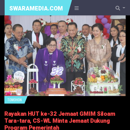
SWARAMEDIA.COM
TOMOHON
Rayakan HUT ke-32 Jemaat GMIM Siloam
Tara-tara, CS-WL Minta Jemaat Dukung
Program Pemerintah