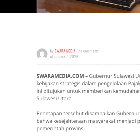
by
SWARA MEDIA
/ no comments
at
january 7, 2026
SWARAMEDIA.COM –
Gubernur Sulawesi Ut
kebijakan strategis dalam pengelolaan Paj
ini ditujukan untuk memberikan kemudahan
Sulawesi Utara.
Penetapan tersebut disampaikan Gubernur Y
bahwa kesejahteraan masyarakat menjadi pr
pemerintah provinsi.