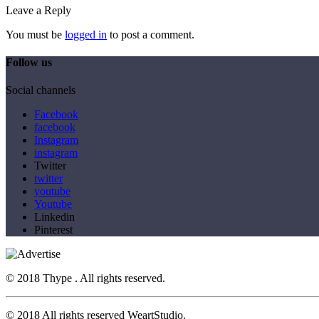
Leave a Reply
You must be
logged in
to post a comment.
Follow us
Social channels
Facebook
facebook
Instagram
instagram
Twitter
twitter
youtube
Youtube
Linkedin
Pinterest
© 2018 Thype . All rights reserved.
© 2018 All rights reserved WeartStudio.