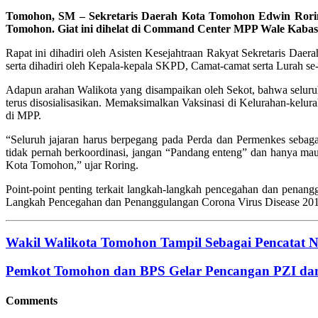
Tomohon, SM – Sekretaris Daerah Kota Tomohon Edwin Rori
Tomohon. Giat ini dihelat di Command Center MPP Wale Kabasa
Rapat ini dihadiri oleh Asisten Kesejahtraan Rakyat Sekretaris Da
serta dihadiri oleh Kepala-kepala SKPD, Camat-camat serta Lurah s
Adapun arahan Walikota yang disampaikan oleh Sekot, bahwa seluruh
terus disosialisasikan. Memaksimalkan Vaksinasi di Kelurahan-kelura
di MPP.
“Seluruh jajaran harus berpegang pada Perda dan Permenkes sebag
tidak pernah berkoordinasi, jangan “Pandang enteng” dan hanya mau
Kota Tomohon,” ujar Roring.
Point-point penting terkait langkah-langkah pencegahan dan pena
Langkah Pencegahan dan Penanggulangan Corona Virus Disease 2019
Wakil Walikota Tomohon Tampil Sebagai Pencatat 
Pemkot Tomohon dan BPS Gelar Pencangan PZI d
Comments