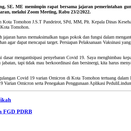
ng, SE. ME memimpin rapat bersama jajaran pemerintahan gun
ran, melalui Zoom Meeting, Rabu 23/2/2022.
erah Kota Tomohon J.S.T Pandeirot, SPd, MM, Plt. Kepala Dinas Keseh
e-Kota Tomohon.
 jajaran harus memaksimalkan tugas pokok dan fungsi dalam menganti
han agar dapat mencapai target. Persiapan Pelaksanaan Vaksinasi yang
ai dasar mengantisipasi penyebaran Covid 19. Saya menghimbau kep
 jabatan, tapi tidak mau berkoordinasi dan bersinergi, kita harus m
nggulangan Covid 19 varian Omicron di Kota Tomohon tertuang dalam
 Varian Omicron serta Penegakan Penggunaan Aplikasi PeduliLindun
Nikah
an FGD PDRB