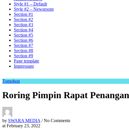
Style #1 – Default
Style #2 – Newsroom
Section #1
Section #2
Section #3
Section #4
Section #5
Section #6
Section #7
Section #8
Section #9
Page template
Impressum
Tomohon
Roring Pimpin Rapat Penangan
by
SWARA MEDIA
/ No Comments
at
February 23, 2022