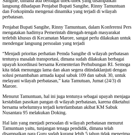
Sangihe, dimana ada berbagai unek-unek yang disampaikan
langsung dihadapan Penjabat Bupati Sangihe, Rinny Tamuntuan
dan Forkopimda mengenai dinamika yang terjadi di wilayah
perbatasan.
Penjabat Bupati Sangihe, Rinny Tamuntuan, dalam Konferensi Pers
mengatakan hadirnya Pemerintah ditengah-tengah masyarakat
terlebih khusus di Kecamatan Marore, sangat perlu dilakukan untuk
mendengar langsung persoalan yang terjadi
“Menjadi prioritas perhatian Pemda Sangihe di wilayah perbatasan
tentunya masalah transportasi, dimana sudah dilakukan berbagai
upayah koordinasi bersama Kementerian Perhubungan RI. Semoga
kita tidak menunggu lama dan akan segera ditindaklanjuti dengan
solusi penambahan armada kapal sabuk 109 dan sabuk 30, untuk
melayani wilayah perbatasan,” kata Tamutuan, Jumat (24/3) di
Marore.
Menurut Tamuntuan, hal ini juga tentunya sebagai upayah menjaga
kestabilan pasokan pangan di wilayah perbatasan, karena diketahui
bersama sebelumnya terjadi keterlambatan akibat KM Sabuk
Nusantara 95 melakukan Doking.
Hal lain yang menjadi persoalan di wilayah perbatasan menurut
Tamuntuan yaitu, tunjangan tenaga pendidik, dimana telah
disampaikan para Guru sudah kurang lebih 5 tahun tidak menerima