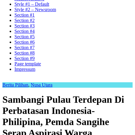
Style #1 – Default
Style #2 – Newsroom
Section #1
Section #2
Section #3
Section #4
Section #5
Section #6
Section #7
Section #8
Section #9
Page template
Impressum
Berita Pilihan
,
Nusa Utara
Sambangi Pulau Terdepan Di
Perbatasan Indonesia-
Philipina, Pemda Sangihe
Serap Aspirasi Warga