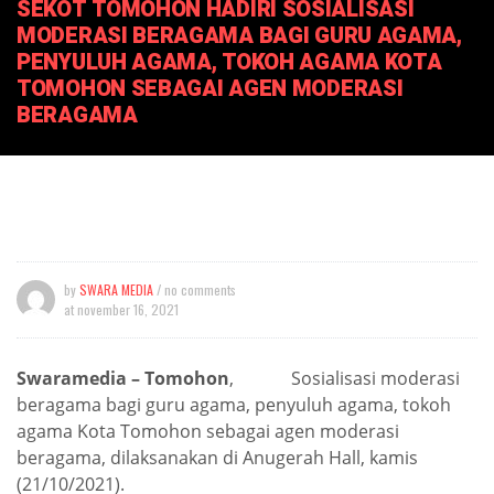
SEKOT TOMOHON HADIRI SOSIALISASI
MODERASI BERAGAMA BAGI GURU AGAMA,
PENYULUH AGAMA, TOKOH AGAMA KOTA
TOMOHON SEBAGAI AGEN MODERASI
BERAGAMA
by
SWARA MEDIA
/ no comments
at
november 16, 2021
Swaramedia – Tomohon
, Sosialisasi moderasi
beragama bagi guru agama, penyuluh agama, tokoh
agama Kota Tomohon sebagai agen moderasi
beragama, dilaksanakan di Anugerah Hall, kamis
(21/10/2021).