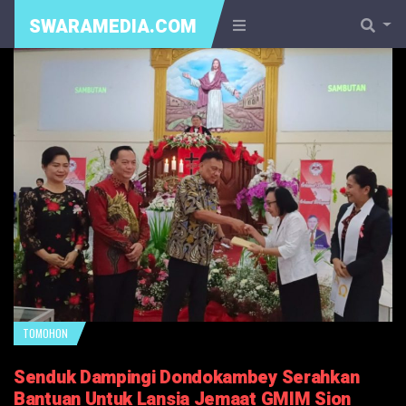
SWARAMEDIA.COM
TOMOHON
Senduk Dampingi Dondokambey Serahkan
Bantuan Untuk Lansia Jemaat GMIM Sion