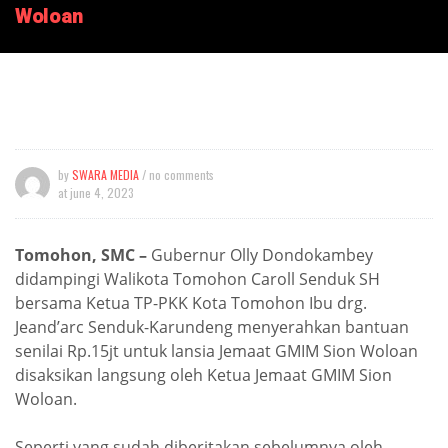
Woloan
by
SWARA MEDIA
/ no comments
at
june 4, 2023
Tomohon, SMC –
Gubernur Olly Dondokambey
didampingi Walikota Tomohon Caroll Senduk SH
bersama Ketua TP-PKK Kota Tomohon Ibu drg.
Jeand’arc Senduk-Karundeng menyerahkan bantuan
senilai Rp.15jt untuk lansia Jemaat GMIM Sion Woloan
disaksikan langsung oleh Ketua Jemaat GMIM Sion
Woloan.
Seperti yang sudah diberitakan sebelumnya oleh