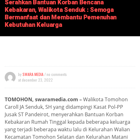
Serahkan Bantuan Korban Bencana
Kebakaran, Walikota Senduk : Semoga
Bermanfaat dan Membantu Pemenuhan
Kebutuhan Keluarga
by
SWARA MEDIA
/ no comments
at
december 23, 2022
TOMOHON, swaramedia.com –
Walikota Tomohon
Caroll JA Senduk, SH yang didampingi Kasat Pol-PP
Jusak ST Pandeirot, menyerahkan Bantuan Korban
Kebakaran Rumah Tinggal kepada beberapa keluarga
yang terjadi beberapa waktu lalu di Kelurahan Walian
Kecamatan Tomohon Selatan dan Kelurahan Matani