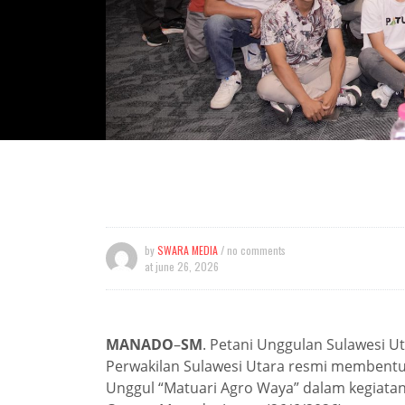
by
SWARA MEDIA
/ no comments
at
june 26, 2026
MANADO
–
SM
. Petani Unggulan Sulawesi U
Perwakilan Sulawesi Utara resmi membent
Unggul “Matuari Agro Waya” dalam kegiatan