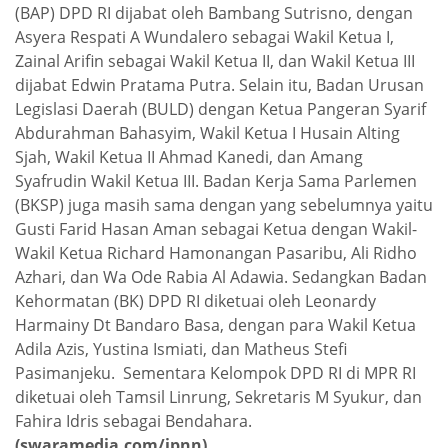
(BAP) DPD RI dijabat oleh Bambang Sutrisno, dengan
Asyera Respati A Wundalero sebagai Wakil Ketua I,
Zainal Arifin sebagai Wakil Ketua II, dan Wakil Ketua III
dijabat Edwin Pratama Putra. Selain itu, Badan Urusan
Legislasi Daerah (BULD) dengan Ketua Pangeran Syarif
Abdurahman Bahasyim, Wakil Ketua I Husain Alting
Sjah, Wakil Ketua II Ahmad Kanedi, dan Amang
Syafrudin Wakil Ketua III. Badan Kerja Sama Parlemen
(BKSP) juga masih sama dengan yang sebelumnya yaitu
Gusti Farid Hasan Aman sebagai Ketua dengan Wakil-
Wakil Ketua Richard Hamonangan Pasaribu, Ali Ridho
Azhari, dan Wa Ode Rabia Al Adawia. Sedangkan Badan
Kehormatan (BK) DPD RI diketuai oleh Leonardy
Harmainy Dt Bandaro Basa, dengan para Wakil Ketua
Adila Azis, Yustina Ismiati, dan Matheus Stefi
Pasimanjeku. Sementara Kelompok DPD RI di MPR RI
diketuai oleh Tamsil Linrung, Sekretaris M Syukur, dan
Fahira Idris sebagai Bendahara.
(swaramedia.com/jpnn)