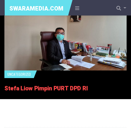
SWARAMEDIA.COM
UNCATEGORIZED
Stefa Liow Pimpin PURT DPD RI