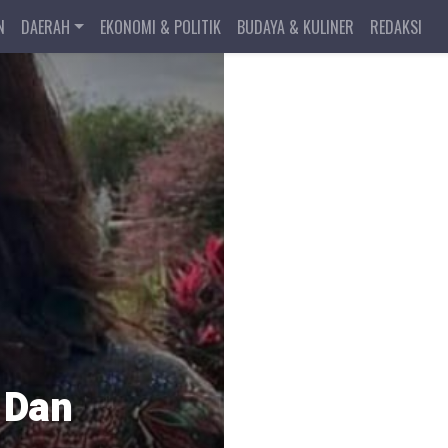
N
DAERAH
EKONOMI & POLITIK
BUDAYA & KULINER
REDAKSI
 Dan