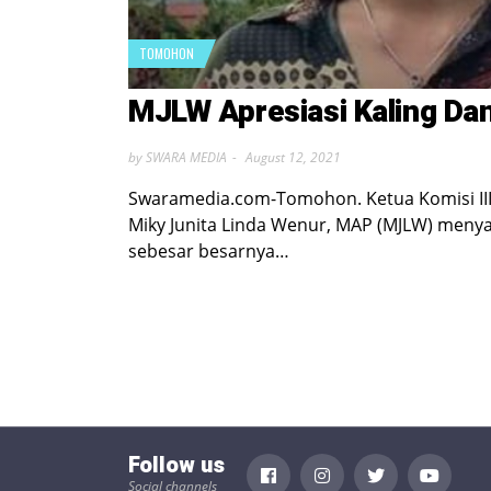
TOMOHON
MJLW Apresiasi Kaling Da
by SWARA MEDIA
August 12, 2021
Swaramedia.com-Tomohon. Ketua Komisi II
Miky Junita Linda Wenur, MAP (MJLW) meny
sebesar besarnya…
Follow us
Social channels