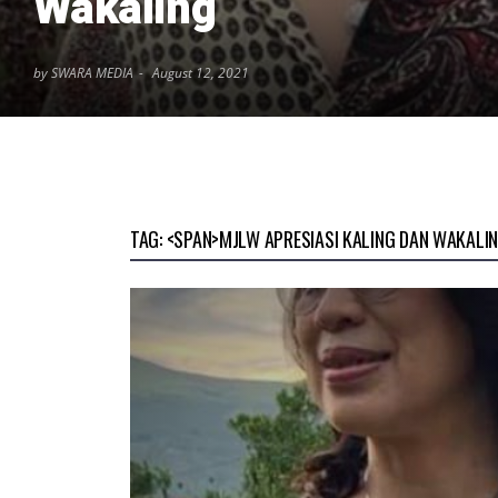
Wakaling
by SWARA MEDIA
August 12, 2021
TAG: <SPAN>MJLW APRESIASI KALING DAN WAKALI