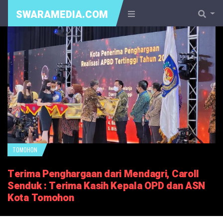
SWARAMEDIA.COM
TOMOHON
Terima Penghargaan dari Mendagri, Caroll
Senduk : Terima Kasih Kepala OPD dan ASN
Kota Tomohon