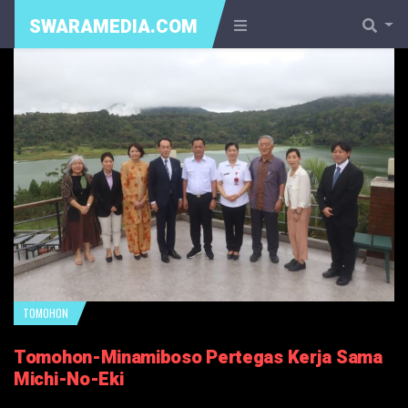
SWARAMEDIA.COM
TOMOHON
Tomohon-Minamiboso Pertegas Kerja Sama
Michi-No-Eki