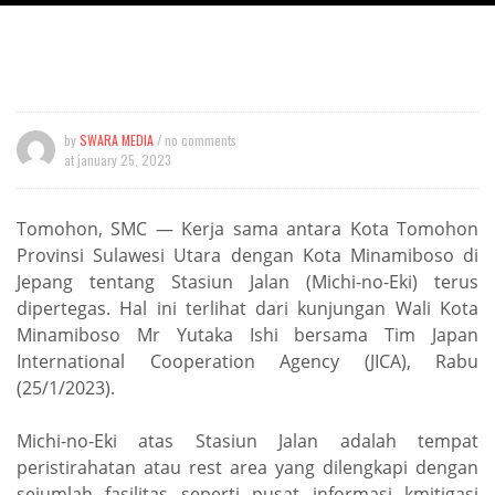
by
SWARA MEDIA
/ no comments
at
january 25, 2023
Tomohon, SMC — Kerja sama antara Kota Tomohon
Provinsi Sulawesi Utara dengan Kota Minamiboso di
Jepang tentang Stasiun Jalan (Michi-no-Eki) terus
dipertegas. Hal ini terlihat dari kunjungan Wali Kota
Minamiboso Mr Yutaka Ishi bersama Tim Japan
International Cooperation Agency (JICA), Rabu
(25/1/2023).
Michi-no-Eki atas Stasiun Jalan adalah tempat
peristirahatan atau rest area yang dilengkapi dengan
sejumlah fasilitas seperti pusat informasi kmitigasi