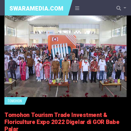
SWARAMEDIA.COM
TOMOHON
Tomohon Tourism Trade Investment &
Floriculture Expo 2022 Digelar di GOR Babe
Palar