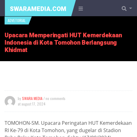
SWARAMEDIA.COM
ADVETORIAL
Upacara Memperingati HUT Kemerdekaan
Indonesia di Kota Tomohon Berlangsung
Khidmat
by
SWARA MEDIA
/ no comments
at
august 17, 2024
TOMOHON-SM. Upacara Peringatan HUT Kemerdekaan
RI Ke-79 di Kota Tomohon, yang dugelar di Stadion