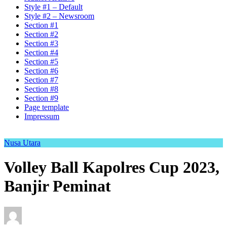
Style #1 – Default
Style #2 – Newsroom
Section #1
Section #2
Section #3
Section #4
Section #5
Section #6
Section #7
Section #8
Section #9
Page template
Impressum
Nusa Utara
Volley Ball Kapolres Cup 2023,
Banjir Peminat