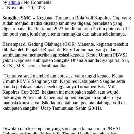
by
admin
/ No Comments
at
November 20, 2023
Sangihe, SMC –
Kegiatan Turnamen Bola Voli Kapolres Cup yang
sudah menjadi tradisi disetiap tahunnya digelar, perhelatan yang
digelar pada di akhir tahun 2023 ini diikuti oleh 25 tim putra dan 12
tim putri yang jumlahnya tentu meningkat dari tahun sebelumnya.
Bertempat di Gedung Olahraga (GOR) Manente, kegiatan tersebut
dibuka oleh Penjabat Bupati dr. Riny Tamuntuan yang dalam
sambutannya memperikan apresiasi kepada Ketua Umum PBVSI
yakni Kapolres Kabupaten Sangihe Dhana Ananda Syahputra, SH,
S.I.K., M.S.i serta seluruh panitia.
”Tentunya saya memberikan apresiasi yang tinggi kepada Ketua
Umum PBVSI Sangihe yakni Kapolres Kabupaten Sangihe serta
panitia pelaksana atas terselenggaranya Turnamen Bola Voli
Kapolres Cup 2023, kegiatan ini merupakan salah satu wujud
dukungan Polres untuk menunjang pembangunan sumber daya
manusia khususnya fisik dan mental para pecinta olahraga voli di
kabupaten sangihe” Ucap Tamuntuan, Senin (20/11).
Diwaktu dan kesempatan yang sama pula ketua harian PBVSI
Kabupaten Sangihe Yohanis S. Tinungki ketika membacakan