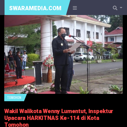
SWARAMEDIA.COM
TOMOHON
Wakil Walikota Wenny Lumentut, Inspektur
Upacara HARKITNAS Ke-114 di Kota
Tomohon