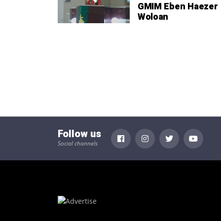
GMIM Eben Haezer
Woloan
Follow us
Social channels