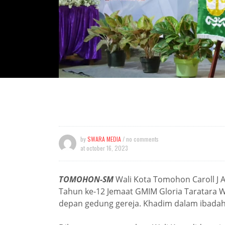
by
SWARA MEDIA
/ no comments
at
october 16, 2023
TOMOHON-SM
Wali Kota Tomohon Caroll J 
Tahun ke-12 Jemaat GMIM Gloria Taratara W
depan gedung gereja. Khadim dalam ibadah