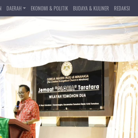
N
DAERAH
EKONOMI & POLITIK
BUDAYA & KULINER
REDAKSI