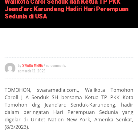
Walikota Carol Senduk dan Ketua TP PKK
Jeand’arc Karundeng Hadiri Hari Perempuan
Sedunia di USA
by
SWARA MEDIA
/ no comments
at
march 12, 2023
TOMOHON, swaramedia.com., Walikota Tomohon
Caroll J A Senduk SH bersama Ketua TP PKK Kota
Tomohon drg Jeand’arc Senduk-Karundeng, hadir
dalam peringatan Hari Perempuan Sedunia yang
digelar di Unitet Nation New York, Amerika Serikat,
(8/3/2023).