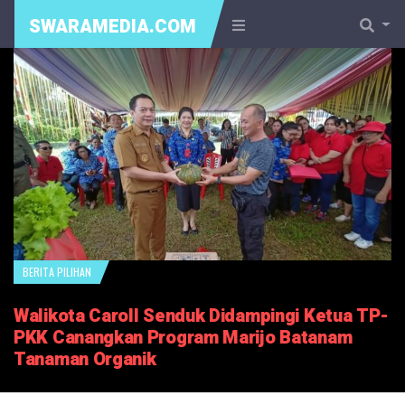
SWARAMEDIA.COM
BERITA PILIHAN
Walikota Caroll Senduk Didampingi Ketua TP-
PKK Canangkan Program Marijo Batanam
Tanaman Organik