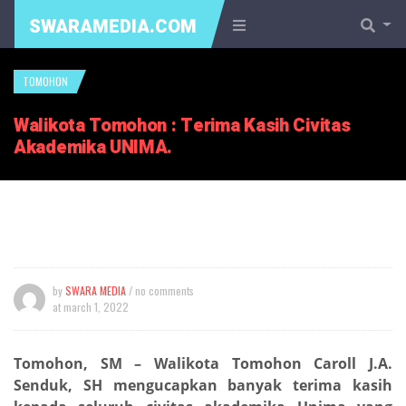
SWARAMEDIA.COM
TOMOHON
Walikota Tomohon : Terima Kasih Civitas
Akademika UNIMA.
by
SWARA MEDIA
/ no comments
at
march 1, 2022
Tomohon, SM – Walikota Tomohon Caroll J.A.
Senduk, SH mengucapkan banyak terima kasih