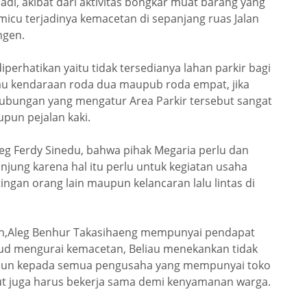
di, akibat dari aktivitas bongkar muat barang yang
icu terjadinya kemacetan di sepanjang ruas Jalan
ngen.
perhatikan yaitu tidak tersedianya lahan parkir bagi
au kendaraan roda dua maupub roda empat, jika
hubungan yang mengatur Area Parkir tersebut sangat
upun pejalan kaki.
leg Ferdy Sinedu, bahwa pihak Megaria perlu dan
jung karena hal itu perlu untuk kegiatan usaha
ngan orang lain maupun kelancaran lalu lintas di
n,Aleg Benhur Takasihaeng mempunyai pendapat
d mengurai kemacetan, Beliau menekankan tidak
amun kepada semua pengusaha yang mempunyai toko
ut juga harus bekerja sama demi kenyamanan warga.