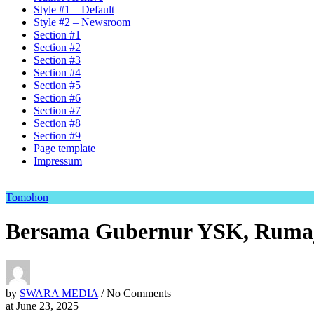
Style #1 – Default
Style #2 – Newsroom
Section #1
Section #2
Section #3
Section #4
Section #5
Section #6
Section #7
Section #8
Section #9
Page template
Impressum
Tomohon
Bersama Gubernur YSK, Rumaj
by
SWARA MEDIA
/ No Comments
at
June 23, 2025