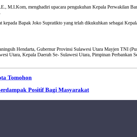
., M.I.Kom, menghadiri upacara pengukuhan Kepala Perwakilan Bank 
.
epada Bapak Joko Supratikto yang telah dikukuhkan sebagai Kepala 
ianingsih Hendarta, Gubernur Provinsi Sulawesi Utara Mayjen TNI (Pu
wesi Utara, Kepala Daerah Se- Sulawesi Utara, Pimpinan Perbankan Se-
Kota Tomohon
erdampak Positif Bagi Masyarakat