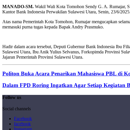
MANADO-SM.
Wakil Wali Kota Tomohon Sendy G. A. Rumajar, S.E
Kantor Bank Indonesia Perwakilan Sulawesi Utara, Senin, 23/6/2025
Atas nama Pemerintah Kota Tomohon, Rumajar mengucapkan selamat k
memasuki purna tugas kepada Bapak Andry Prasmuko.
Hadir dalam acara tersebut, Deputi Gubernur Bank Indonesia Ibu Fil
Sulawesi Utara, Ibu Anik Yulius Selvanus, Forkopimda Provinsi Sula
Jajaran Pemerintah Provinsi Sulawesi Utara.
Politon Buka Acara Penarikan Mahasiswa PBL di 
Dalam FPD Roring Ingatkan Agar Setiap Kegiatan B
Follow us
Social channels
Facebook
facebook
Instagram