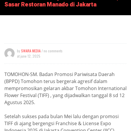
Sasar Restoran Manado di Jakarta
by
SWARA MEDIA
/ no comments
at
june 12, 2025
TOMOHON-SM. Badan Promosi Pariwisata Daerah
(BPPD) Tomohon terus bergerak agresif dalam
mempromosikan gelaran akbar Tomohon International
Flower Festival (TIFF) , yang dijadwalkan tanggal 8 sd 12
Agustus 2025.
Setelah sukses pada bulan Mei lalu dengan promosi
TIFF di ajang bergengsi Franchise & License Expo
Indonesia 2025 di Jakarta Convention Center (JICC),