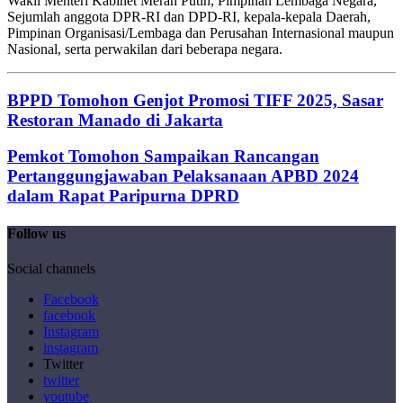
Wakil Menteri Kabinet Merah Putih, Pimpinan Lembaga Negara,
Sejumlah anggota DPR-RI dan DPD-RI, kepala-kepala Daerah,
Pimpinan Organisasi/Lembaga dan Perusahan Internasional maupun
Nasional, serta perwakilan dari beberapa negara.
BPPD Tomohon Genjot Promosi TIFF 2025, Sasar
Restoran Manado di Jakarta
Pemkot Tomohon Sampaikan Rancangan
Pertanggungjawaban Pelaksanaan APBD 2024
dalam Rapat Paripurna DPRD
Follow us
Social channels
Facebook
facebook
Instagram
instagram
Twitter
twitter
youtube