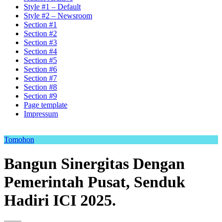
Style #1 – Default
Style #2 – Newsroom
Section #1
Section #2
Section #3
Section #4
Section #5
Section #6
Section #7
Section #8
Section #9
Page template
Impressum
Tomohon
Bangun Sinergitas Dengan
Pemerintah Pusat, Senduk
Hadiri ICI 2025.