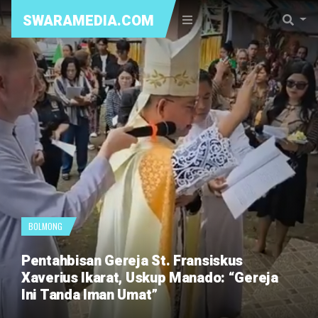
SWARAMEDIA.COM
BOLMONG
Pentahbisan Gereja St. Fransiskus
Xaverius Ikarat, Uskup Manado: “Gereja
Ini Tanda Iman Umat”