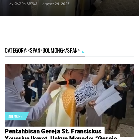
by SWARA MEDIA
August 28, 2025
CATEGORY: <SPAN>BOLMONG</SPAN>
BOLMONG
Pentahbisan Gereja St. Fransiskus
Xaverius Ikarat, Uskup Manado: “Gereja