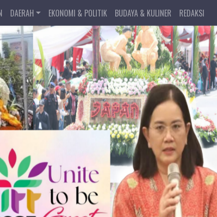
N
DAERAH
EKONOMI & POLITIK
BUDAYA & KULINER
REDAKSI