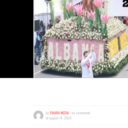
by
SWARA MEDIA
/ no comments
at
august 14, 2025