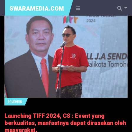
SWARAMEDIA.COM
TOMOHON
Launching TIFF 2024, CS : Event yang
berkualitas, manfaatnya dapat dirasakan oleh
masyarakat.