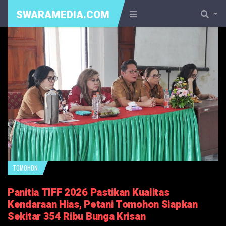
SWARAMEDIA.COM
TOMOHON
Panitia TIFF 2026 Pastikan Kualitas
Kendaraan Hias, Petani Tomohon Siapkan
Sekitar 354 Ribu Bunga Krisan